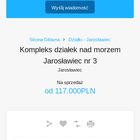
e
*
a
o
f
Wyślij wiadomość
w
ś
o
y
ć
n
b
u
o
*
r
Strona Główna
Działki - Jarosławiec
u
Kompleks działek nad morzem
Jarosławiec nr 3
Jarosławiec
Na sprzedaż
od 117.000PLN