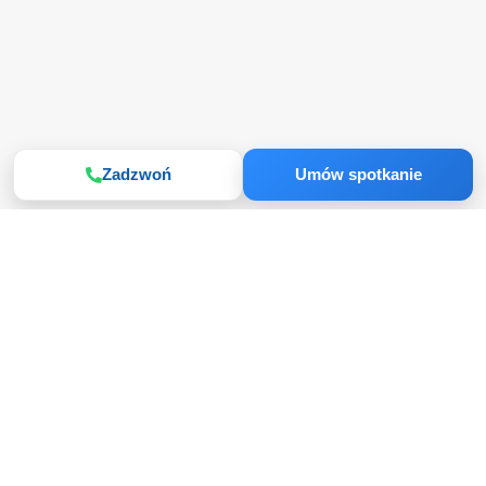
Zadzwoń
Umów spotkanie
SZYBKI KONTAKT
Masz pytania? Zostaw
kontakt
Oddzwonimy i pomożemy wybrać najlepszą ofertę
działki nad morzem.
Wiadomość Imię